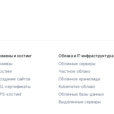
омены и хостинг
Облака и IT-инфраструктура
омены
Облачные серверы
остинг
Частное облако
оздание сайтов
Облачное хранилище
SL-сертификаты
Kubernetes-облако
PS-хостинг
Облачные базы данных
Выделенные серверы