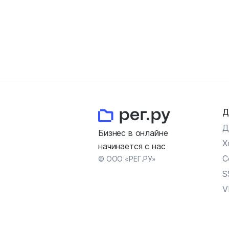
Д
Д
Бизнес в онлайне
Х
начинается с нас
С
© ООО «РЕГ.РУ»
S
V